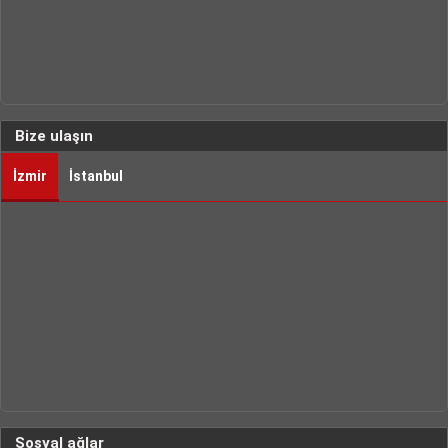
Bize ulaşın
İzmir
İstanbul
Sosyal ağlar