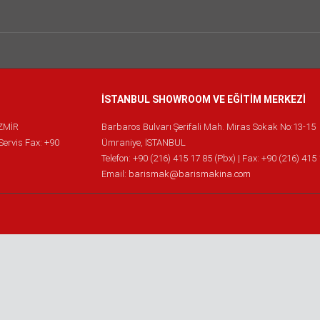
İSTANBUL SHOWROOM VE EĞİTİM MERKEZİ
İZMİR
Barbaros Bulvarı Şerifali Mah. Miras Sokak No:13-15
 Servis Fax: +90
Ümraniye, İSTANBUL
Telefon: +90 (216) 415 17 85 (Pbx) | Fax: +90 (216) 415
Email:
barismak@barismakina.com