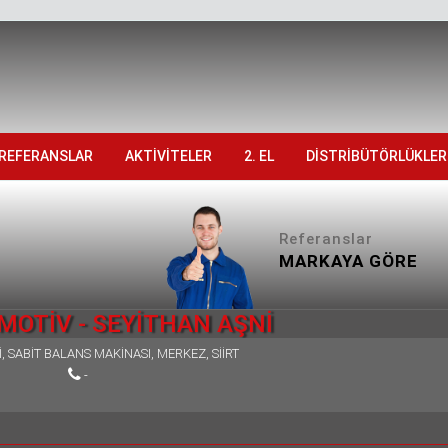
REFERANSLAR
AKTİVİTELER
2. EL
DİSTRİBÜTÖRLÜKLER
Referanslar
MARKAYA GÖRE
MOTİV - SEYİTHAN AŞNİ
, SABİT BALANS MAKİNASI, MERKEZ, SİİRT
-