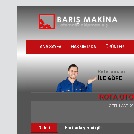
ANA SAYFA
HAKKIMIZDA
ÜRÜNLER
Referanslar
İLE GÖRE
ROTA OTO
ÖZEL LASTİKÇİ
Galeri
Haritada yerini gör