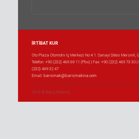
İRTİBAT KUR
Oto Plaza Otomotiv İş Merkezi No:4 1. Sanayi Sitesi Mersinli, 
Telefon: +90 (232) 469 69 11 (Pbx) | Fax: +90 (232) 469 73 30 |
(232) 469 32 47
Email:
barismak@barismakina.com
2015 © Barış Makina