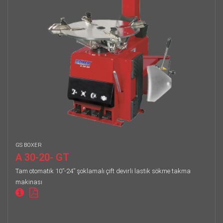
GS BOXER
A 30-20- GT
Tam otomatik 10”-24” şoklamalı çift devirli lastik sökme takma
makinası