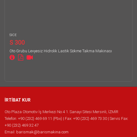
SICE
S 300
Oto Grubu Levyesiz Hidrolik Lastik Sökme Takma Makinası
İRTİBAT KUR
Oto Plaza Otomotiv İş Merkezi No:4 1. Sanayi Sitesi Mersinli, İZMİR
Telefon: +90 (232) 469 69 11 (Pbx) | Fax: +90 (232) 469 73 30 | Servis Fax:
+90 (232) 469 32 47
Email:
barismak@barismakina.com