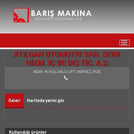
Toggl
navig
ATILGAN OTOMOTİV SAN. SERV.
HİZM. İÇ VE DIŞ TİC. A.Ş.
BEAR, İKİ KOLONLU LİFT, MERKEZ, RİZE
-
Galeri
Haritada yerini gör
Kullandığı ürünler